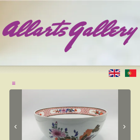
≡
‹
›