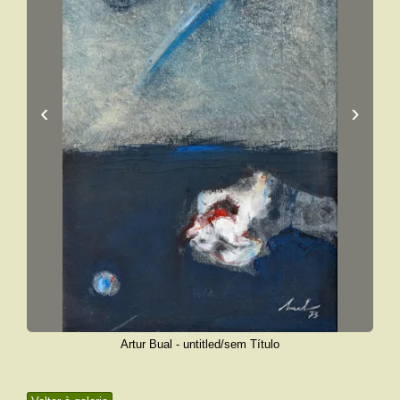
‹
›
Artur Bual - untitled/sem Título