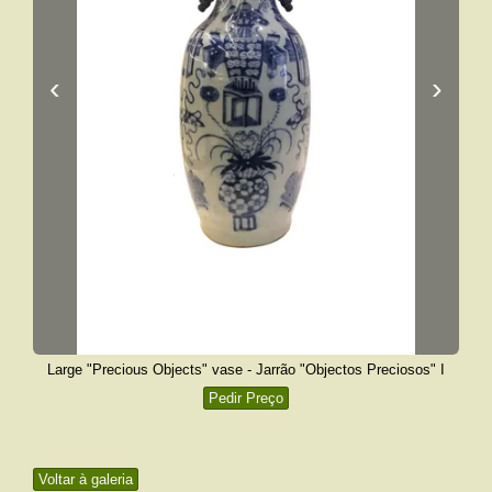
‹
›
Large "Precious Objects" vase - Jarrão "Objectos Preciosos" I
Pedir Preço
Voltar à galeria