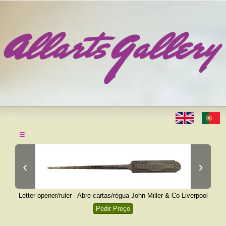
≡
‹
›
Letter opener/ruler - Abre-cartas/régua John Miller & Co Liverpool
Pedir Preço