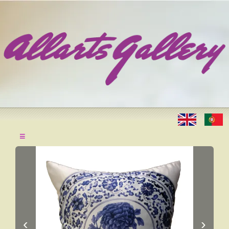
≡
‹
›