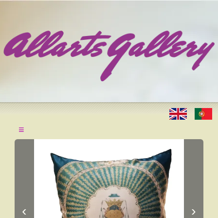
≡
‹
›