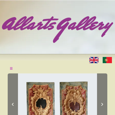
≡
‹
›