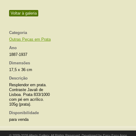
Voltar à galeria
Categoria
Outras Peças em Prata
Ano
1887-1937
Dimensões
17,5 x 36 cm
Descrição
Resplendor em prata.
Contraste Javali de
Lisboa. Prata 833/1000
com pé em acrílico.
105g (prata).
Disponibilidade
para venda
© 2009-2026 Allarts Gallery. All Rights Reserved. Developed by
Easy Easy Apps