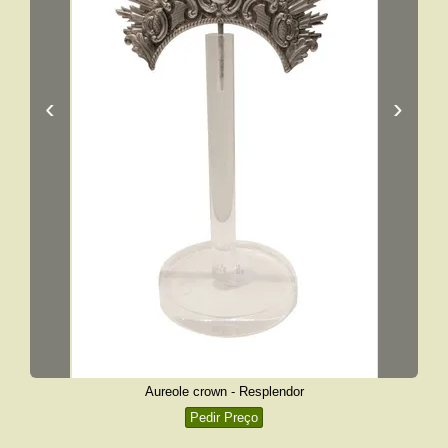
‹
›
Aureole crown - Resplendor
Pedir Preço