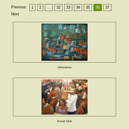
Previous
1
2
…
32
33
34
35
36
37
Next
Urbanismo
Social Club