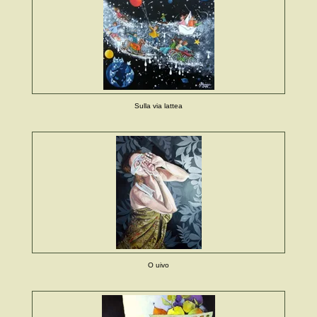
Sulla via lattea
O uivo