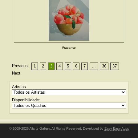
Fragance
Previous
1
2
3
4
5
6
7
…
36
37
Next
Artistas:
Disponibilidade:
© 2009-2026 Allarts Gallery. All Rights Reserved. Developed by
Easy Easy Apps