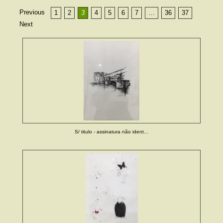
Previous
1
2
3
4
5
6
7
…
36
37
Next
S/ titulo - assinatura não ident...