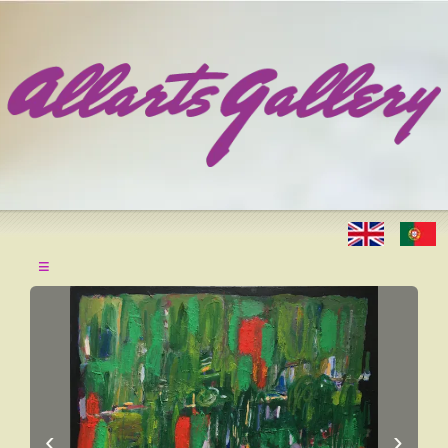
≡
‹
›