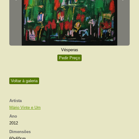
Vésperas
Pedir Preço
Voltar à galeria
Artista
Mário Vinte e Um
Ano
2012
Dimensões
60x60cm