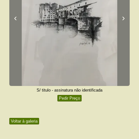
‹
›
S/ titulo - assinatura não identificada
Pedir Preço
Voltar à galeria