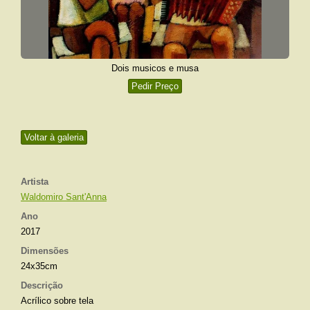
Dois musicos e musa
Pedir Preço
Voltar à galeria
Artista
Waldomiro Sant'Anna
Ano
2017
Dimensões
24x35cm
Descrição
Acrílico sobre tela