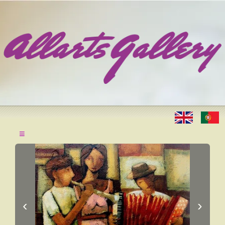
≡
‹
›