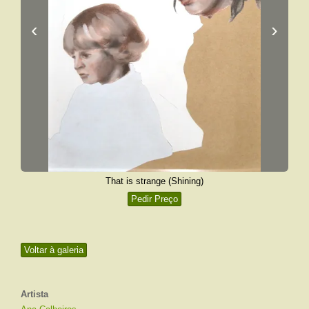
‹
›
That is strange (Shining)
Pedir Preço
Voltar à galeria
Artista