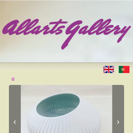
≡
‹
›