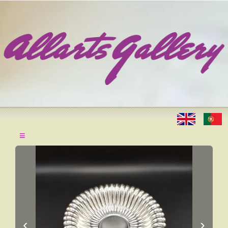
≡
‹
›