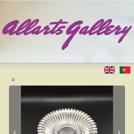
≡
‹
›