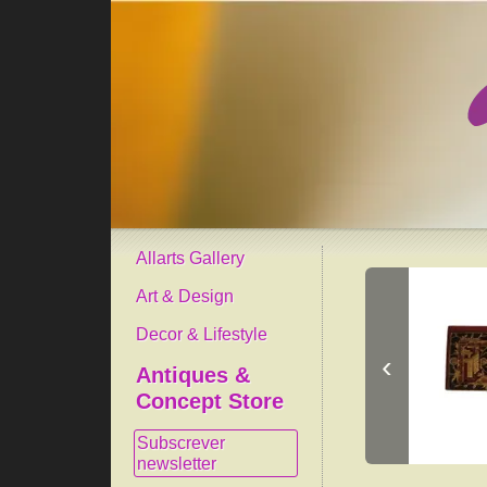
Allarts Gallery
Art & Design
Decor & Lifestyle
‹
Antiques &
Concept Store
Subscrever
newsletter