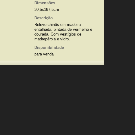
Dimensões
30,5x197,5cm
Descrição
Relevo chinês em madeira
entalhada, pintada de vermelho e
dourada. Com vestígios de
madrepérola e vidro.
Disponibilidade
para venda