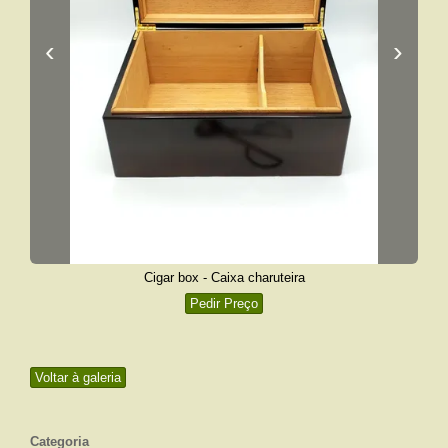
‹
›
Cigar box - Caixa charuteira
Pedir Preço
Voltar à galeria
Categoria