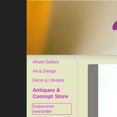
Allarts Gallery
Art & Design
Decor & Lifestyle
Antiques &
Concept Store
Subscrever
newsletter