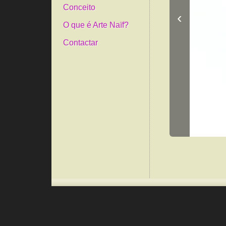
Conceito
‹
O que é Arte Naïf?
Contactar