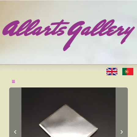
≡
‹
›