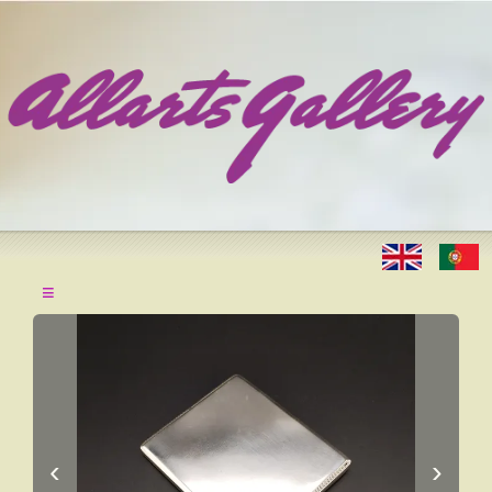
≡
‹
›