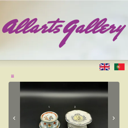
≡
‹
›