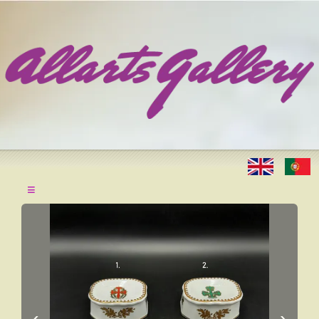
≡
‹
›