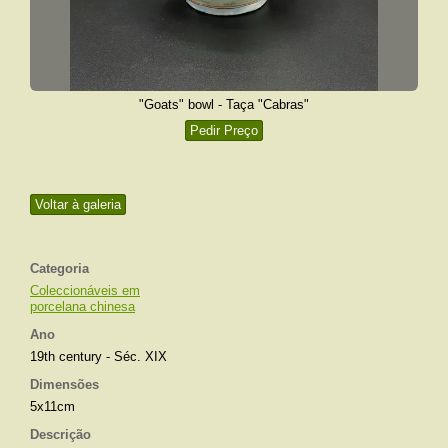
"Goats" bowl - Taça "Cabras"
Pedir Preço
Voltar à galeria
Categoria
Coleccionáveis em
porcelana chinesa
Ano
19th century - Séc. XIX
Dimensões
5x11cm
Descrição