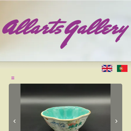
≡
‹
›