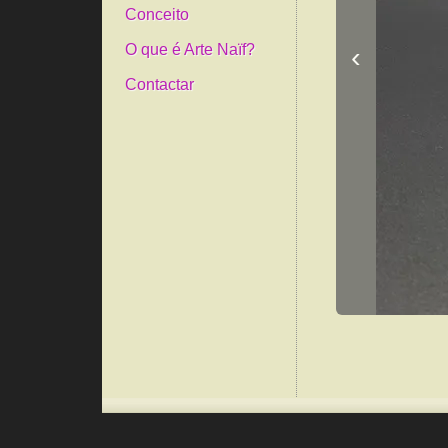
Conceito
‹
O que é Arte Naïf?
Contactar