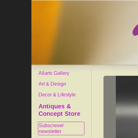
Allarts Gallery
Art & Design
Decor & Lifestyle
Antiques &
Concept Store
Subscrever
newsletter