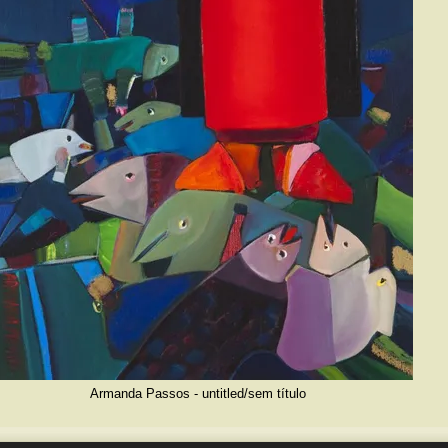
Armanda Passos - untitled/sem título