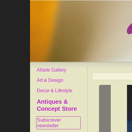
Allarts Gallery
Art & Design
Decor & Lifestyle
Antiques &
Concept Store
Subscrever
newsletter