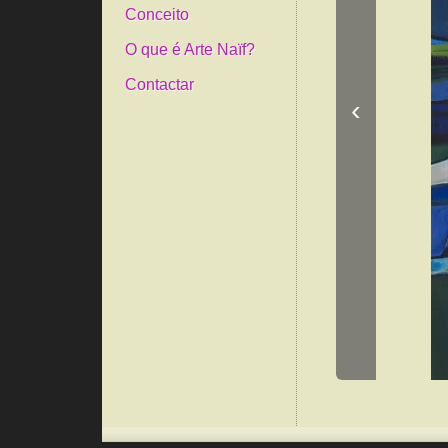
Conceito
O que é Arte Naïf?
Contactar
‹