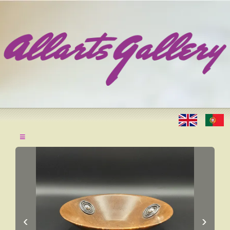
≡
‹
›