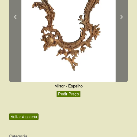
‹
›
Mirror - Espelho
Pedir Preço
Voltar à galeria
Categoria