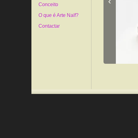
‹
Conceito
O que é Arte Naïf?
Contactar