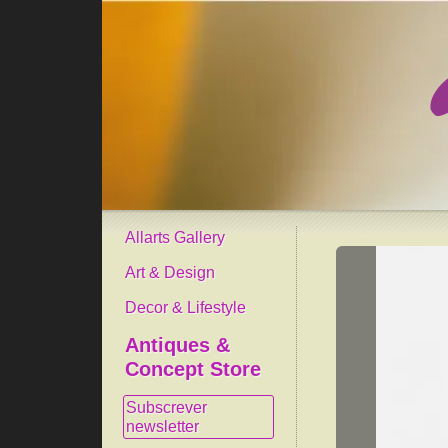
Allarts Gallery
Art & Design
Decor & Lifestyle
Antiques &
Concept Store
Subscrever
newsletter