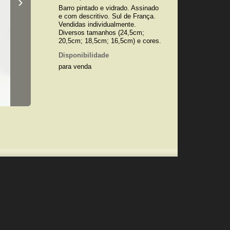
›
Barro pintado e vidrado. Assinado
e com descritivo. Sul de França.
Vendidas individualmente.
Diversos tamanhos (24,5cm;
20,5cm; 18,5cm; 16,5cm) e cores.
Disponibilidade
para venda