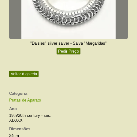
"Daisies" silver salver - Salva "Margaridas"
Pedir Preço
Voltar à galeria
Categoria
Pratas de Aparato
Ano
19th/20th century - séc.
XIX/XX
Dimensões
34cm