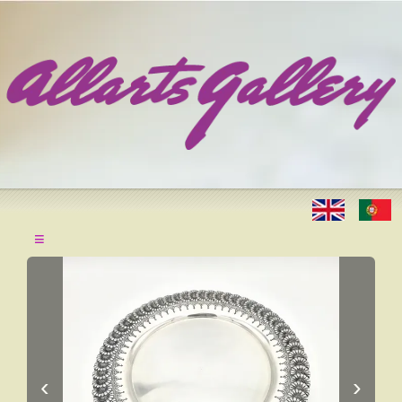
≡
‹
›