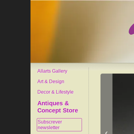
Allarts Gallery
Art & Design
Decor & Lifestyle
Antiques &
Concept Store
Subscrever
newsletter
‹