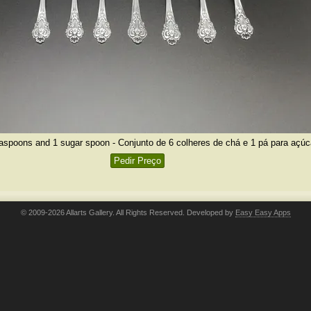
easpoons and 1 sugar spoon - Conjunto de 6 colheres de chá e 1 pá para açúc
Pedir Preço
© 2009-2026 Allarts Gallery. All Rights Reserved. Developed by
Easy Easy Apps