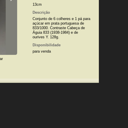
13cm
Descrição
Conjunto de 6 colheres e 1 pá para
açúcar em prata portuguesa de
833/1000. Contraste Cabeça de
Águia 833 (1938-1984) e de
ourives Y. 128g.
Disponibilidade
para venda
ar