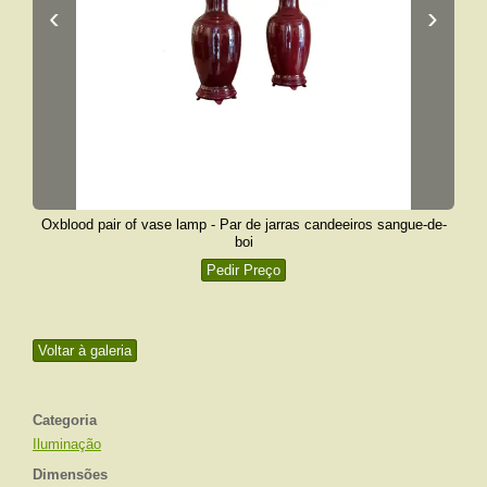
‹
›
Oxblood pair of vase lamp - Par de jarras candeeiros sangue-de-
boi
Pedir Preço
Voltar à galeria
Categoria
Iluminação
Dimensões