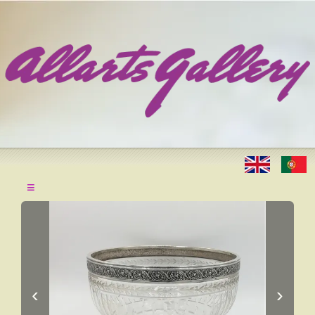
≡
‹
›