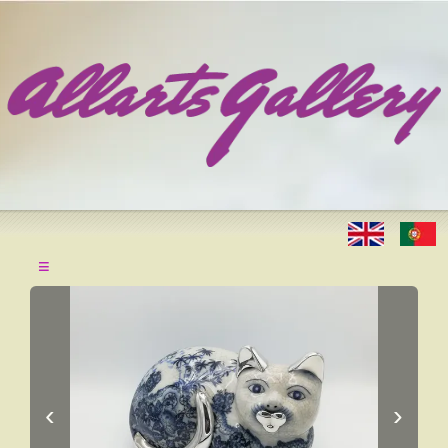
≡
‹
›