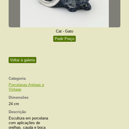
Cat - Gato
Pedir Preço
Voltar à galeria
Categoria
Porcelanas Antigas e
Vintage
Dimensões
24 cm
Descrição
Escultura em porcelana
com aplicações de
orelhas, cauda e boca