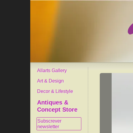
Allarts Gallery
Art & Design
Decor & Lifestyle
Antiques &
Concept Store
Subscrever
newsletter