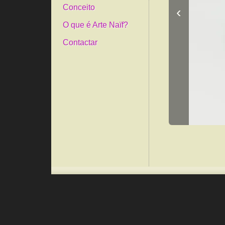
Conceito
‹
O que é Arte Naïf?
Contactar