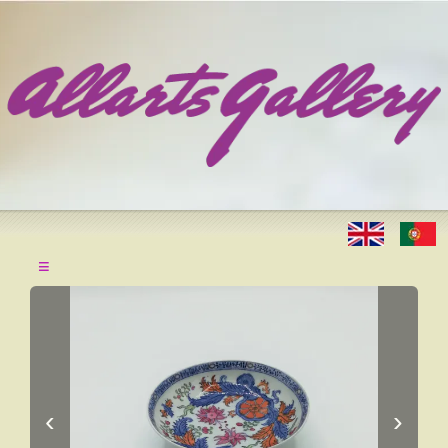
≡
‹
›