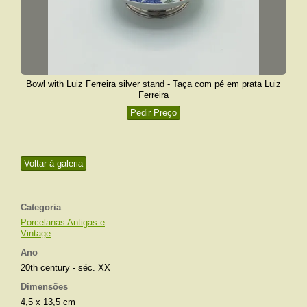
Bowl with Luiz Ferreira silver stand - Taça com pé em prata Luiz
Ferreira
Pedir Preço
Voltar à galeria
Categoria
Porcelanas Antigas e
Vintage
Ano
20th century - séc. XX
Dimensões
4,5 x 13,5 cm