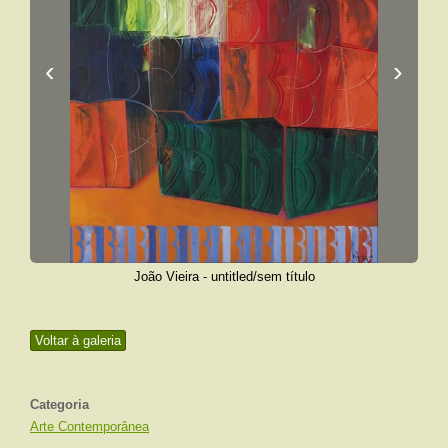
‹
›
João Vieira - untitled/sem título
Voltar à galeria
Categoria
Arte Contemporânea