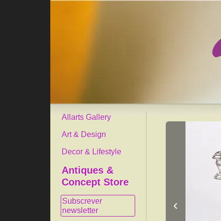
Allarts Gallery
Art & Design
Decor & Lifestyle
Antiques &
Concept Store
Subscrever
‹
newsletter