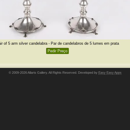
ir of 5 arm silver candelabra - Par de candelabros de 5 lumes em prata
Pedir Preço
© 2009-2026 Allarts Gallery. All Rights Reserved. Developed by
Easy Easy Apps