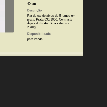
40 cm
Descrição
Par de candelabros de 5 lumes em
prata. Prata 833/1000. Contraste
Águia do Porto. Sinais de uso.
2340g.
Disponibilidade
para venda