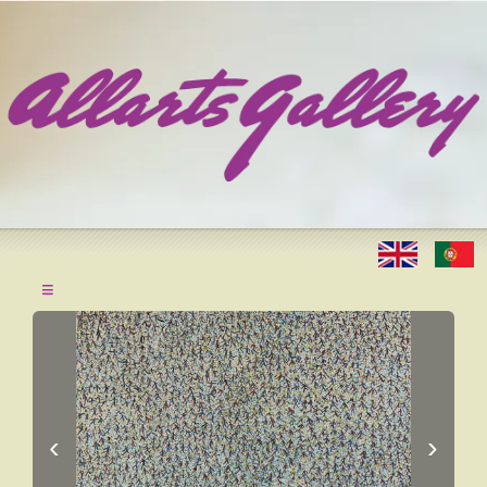
≡
‹
›