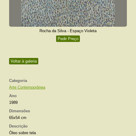
Rocha da Silva - Espaço Violeta
Pedir Preço
Voltar à galeria
Categoria
Arte Contemporânea
Ano
1989
Dimensões
65x54 cm
Descrição
Óleo sobre tela