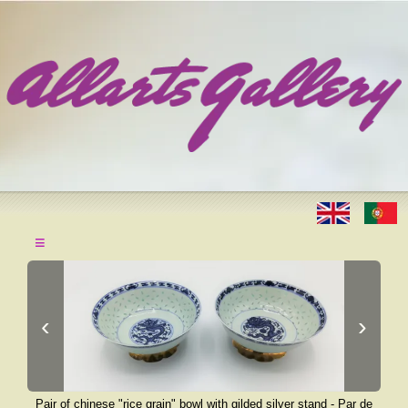
≡
‹
›
Pair of chinese "rice grain" bowl with gilded silver stand - Par de