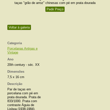
taças "grão de arroz" chinesas com pé em prata dourada
Pedir Preço
Voltar à galeria
Categoria
Porcelanas Antigas e
Vintage
Ano
20th century - séc. XX
Dimensões
7,5 x 16 cm
Descrição
Par de taças em
porcelana com pé em
prata dourada. Prata de
833/1000. Prata com
contraste Águia de
Lisboa (1938-1984).