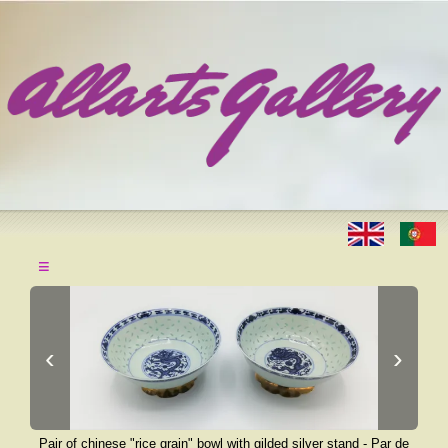
≡
‹
›
Pair of chinese "rice grain" bowl with gilded silver stand - Par de