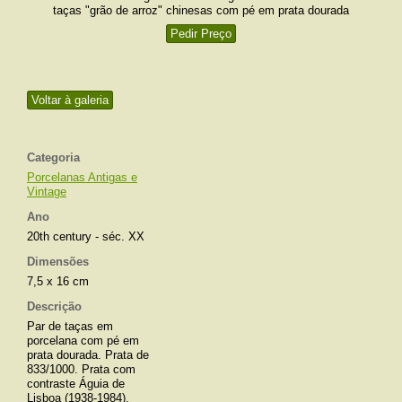
taças "grão de arroz" chinesas com pé em prata dourada
Pedir Preço
Voltar à galeria
Categoria
Porcelanas Antigas e
Vintage
Ano
20th century - séc. XX
Dimensões
7,5 x 16 cm
Descrição
Par de taças em
porcelana com pé em
prata dourada. Prata de
833/1000. Prata com
contraste Águia de
Lisboa (1938-1984).