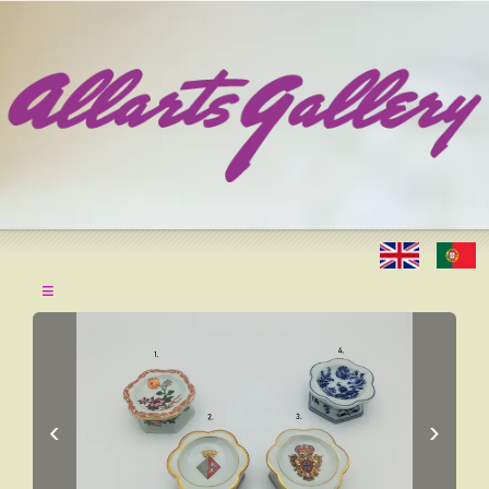
≡
‹
›