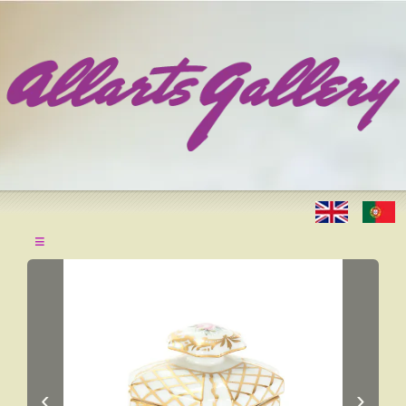
≡
‹
›