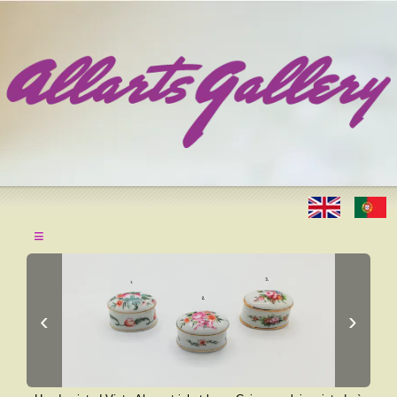
≡
‹
›