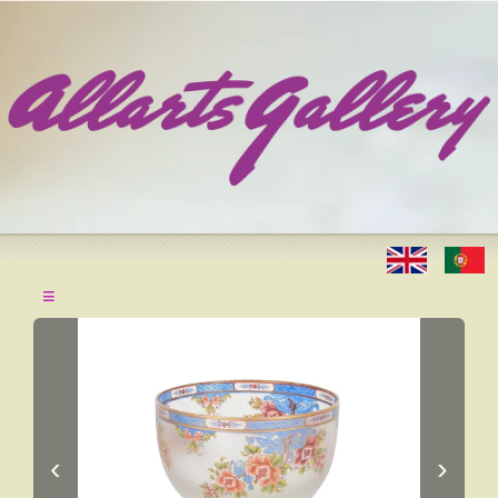
≡
‹
›